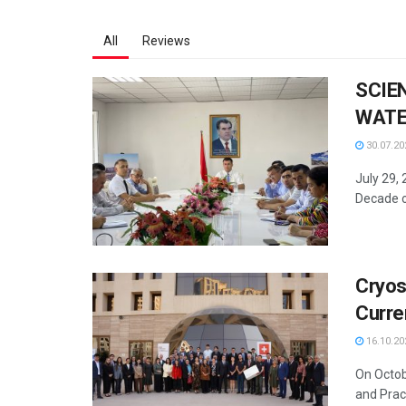
All
Reviews
SCIE
WATE
PICA
30.07.20
INST
July 29,
OF N
Decade o
Cryos
Curre
Coope
16.10.20
On Octobe
and Prac