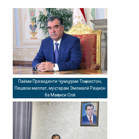
Паёми Президенти Ҷумҳурии Тоҷикистон,
Пешвои миллат, муҳтарам Эмомалӣ Раҳмон
ба Маҷлиси Олӣ