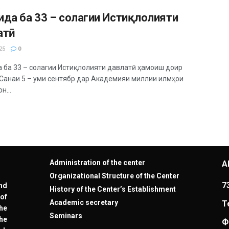
ида ба 33 – солагии Истиқлолияти
атӣ
25
0
 ба 33 – солагии Истиқлолияти давлатӣ ҳамоиш доир
 Санаи 5 – уми сентябр дар Академияи миллии илмҳои
н...
Administration of the center
A
Organizational Structure of the Center
7
nd
History of the Center’s Establishment
of
Academic secretary
T
the
Seminars
he
Ф