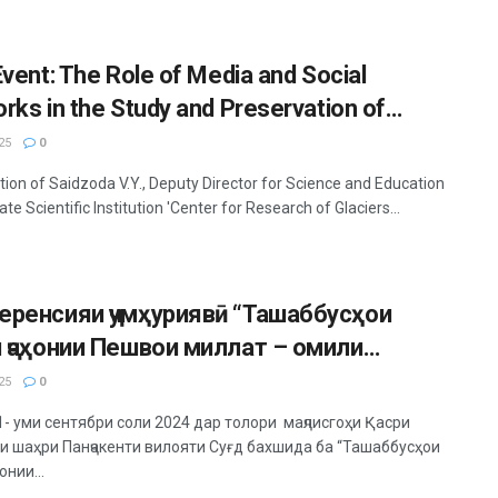
Event: The Role of Media and Social
rks in the Study and Preservation of
ers.
25
0
ation of Saidzoda V.Y., Deputy Director for Science and Education
ate Scientific Institution 'Center for Research of Glaciers...
еренсияи ҷумҳуриявӣ “Ташаббусҳои
 ҷаҳонии Пешвои миллат – омили
ату ҳамбастагии башарият”
25
0
1- уми сентябри соли 2024 дар толори маҷлисгоҳи Қасри
и шаҳри Панҷакенти вилояти Суғд бахшида ба “Ташаббусҳои
онии...