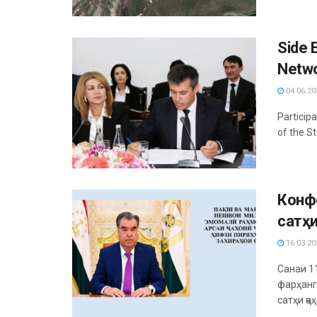
Side 
Netwo
Glaci
04.06.20
Particip
of the St
Конф
сатҳи
ваҳд
16.03.20
Санаи 1
фарҳанг
сатҳи ҷаҳ