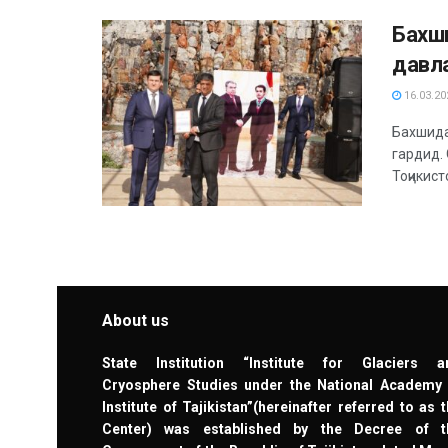
Бахш
давл
16.03.20
Бахшида
гардид.
Тоҷикисто
About us
State Institution “Institute for Glaciers a
Cryosphere Studies under the National Academy 
Institute of Tajikistan”(hereinafter referred to as 
Center) was established by the Decree of t