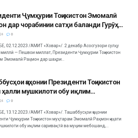
иденти Ҷумҳурии Тоҷикистон Эмомалӣ
н дар чорабинии сатҳи баланди Гурӯҳи
рҳои рӯ ба тараққии маҳсур дар хушкӣ
24
0
рок ва суханронӣ намуданд
, 02.12.2023 /АМИТ «Ховар»/. 2 декабр Асосгузори сулҳу
 миллӣ — Пешвои миллат, Президенти Ҷумҳурии Тоҷикистон
м Эмомалӣ Раҳмон дар шаҳри...
бусҳои ҷаҳонии Президенти Тоҷикистон
и ҳалли мушкилоти обу иқлим
вақтӣ ва муҳим мебошанд
24
0
, 13.12.2023 /АМИТ «Ховар»/. Ташаббусҳои ҷаҳонии
нти Ҷумҳурии Тоҷикистон муҳтарам Эмомалӣ Раҳмон ҷиҳати
ушкилоти обу иқлим саривақтӣ ва муҳим мебошанд,...