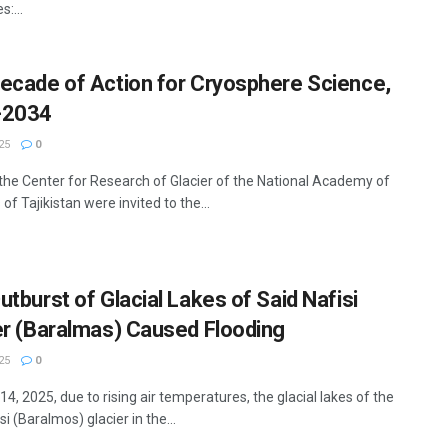
:...
ecade of Action for Cryosphere Science,
-2034
25
0
 the Center for Research of Glacier of the National Academy of
of Tajikistan were invited to the...
utburst of Glacial Lakes of Said Nafisi
er (Baralmas) Caused Flooding
25
0
4, 2025, due to rising air temperatures, the glacial lakes of the
si (Baralmos) glacier in the...