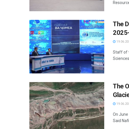
Resources
The D
2025
19.06.20
Staff of
Sciences 
The O
Glaci
19.06.20
On June 1
Said Nafi