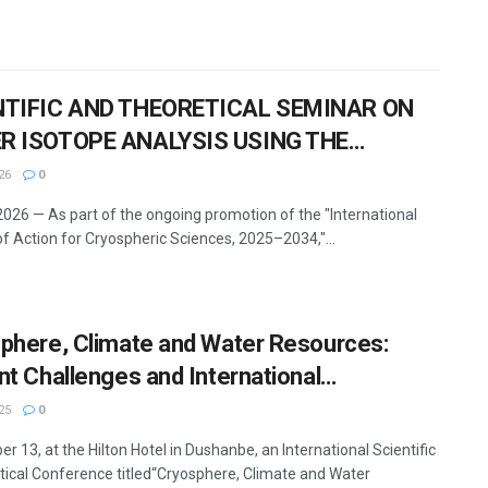
NTIFIC AND THEORETICAL SEMINAR ON
R ISOTOPE ANALYSIS USING THE
RRO L2140-I ANALYZER HELD AT THE
26
0
ITUTE OF GLACIOLOGY AND CRYOSPHERE
 2026 — As part of the ongoing promotion of the "International
AST
f Action for Cryospheric Sciences, 2025–2034,"...
phere, Climate and Water Resources:
nt Challenges and International
ration
25
0
r 13, at the Hilton Hotel in Dushanbe, an International Scientific
tical Conference titled“Cryosphere, Climate and Water