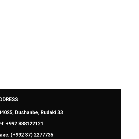
DDRESS
34025, Dushanbe, Rudaki 33
el: +992 888122121
акс:
(+992 37) 2277735