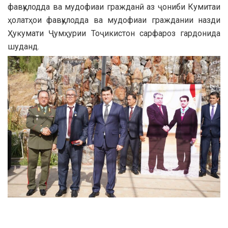
фавқулодда ва мудофиаи гражданӣ аз ҷониби Кумитаи
ҳолатҳои фавқулодда ва мудофиаи граждании назди
Ҳукумати Ҷумҳурии Тоҷикистон сарфароз гардонида
шуданд.