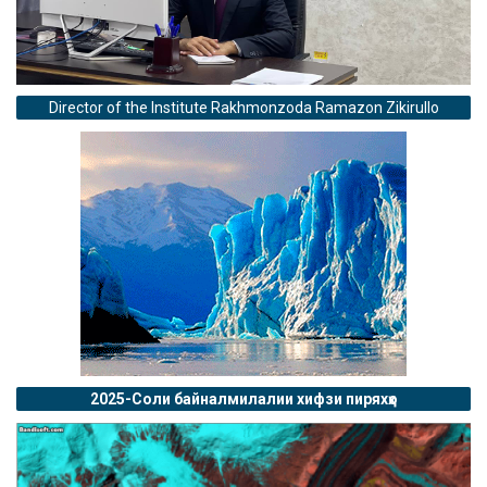
Director of the Institute Rakhmonzoda Ramazon Zikirullo
2025-Соли байналмилалии хифзи пиряхҳо