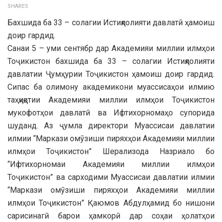
SHARES
Бахшида ба 33 – солагии Истиқлолияти давлатӣ ҳамоиш
доир гардид.
Санаи 5 – уми сентябр дар Академияи миллии илмҳои
Тоҷикистон бахшида ба 33 – солагии Истиқлолияти
давлатии Ҷумҳурии Тоҷикистон ҳамоиш доир гардид.
Сипас ба олимону академикони муассисаҳои илмию
таҳқиқотии Академияи миллии илмҳои Тоҷикистон
мукофотҳои давлатӣ ва Ифтихорномаҳо супорида
шуданд. Аз ҷумла директори Муассисаи давлатии
илмии “Маркази омӯзиши пиряхҳои Академияи миллии
илмҳои Тоҷикистон” Шерализода Назриало бо
“Ифтихорномаи Академияи миллии илмҳои
Тоҷикистон” ва сарходими Муассисаи давлатии илмии
“Маркази омӯзиши пиряхҳои Академияи миллии
илмҳои Тоҷикистон” Қаюмов Абдулҳамид бо нишони
сарисинагӣ барои ҳамкорӣ дар соҳаи ҳолатҳои