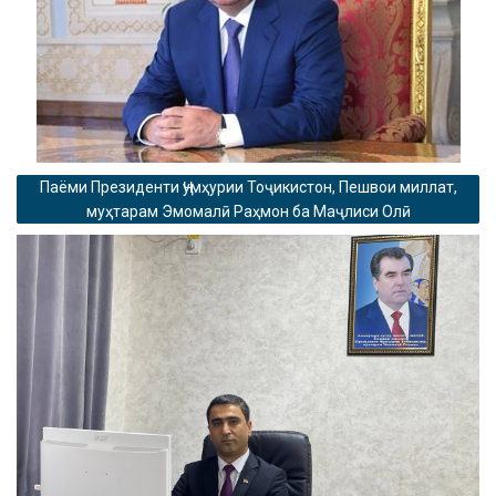
Паёми Президенти Ҷумҳурии Тоҷикистон, Пешвои миллат,
муҳтарам Эмомалӣ Раҳмон ба Маҷлиси Олӣ