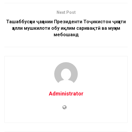
Next Post
Ташаббусҳои ҷаҳонии Президенти Тоҷикистон ҷиҳати
ҳалли мушкилоти обу иқлим саривақтӣ ва муҳим
мебошанд
Administrator