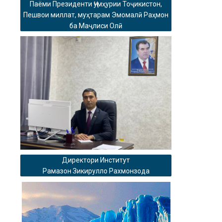
Паёми Президенти Ҷумҳурии Тоҷикистон,
Пешвои миллат, муҳтарам Эмомалӣ Раҳмон
ба Маҷлиси Олӣ
Директори Институт
Рамазон Зикирулло Рахмонзода