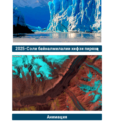
2025-Соли байналмилалии хифзи пиряхҳо
Анимация