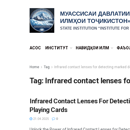
МУАССИСАИ ДАВЛАТИИ
ИЛМҲОИ ТОҶИКИСТОН
STATE INSTITUTION “INSTITUTE FO
АСОСӢ
ИНСТИТУТ
НАВИДҲОИ ИЛМӢ
ФАЪО
Home
Tag
Infrared contact lenses for detecting marked 
Tag:
Infrared contact lenses f
Infrared Contact Lenses For Detec
ХАБАРҲО
Playing Cards
21.04.2025
0
Unlock the Power of Infrared Contact Lenses for Dete