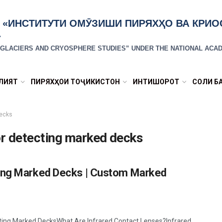
 «ИНСТИТУТИ ОМӮЗИШИ ПИРЯХҲО ВА КРИ
»
R GLACIERS AND CRYOSPHERE STUDIES” UNDER THE NATIONAL ACAD
ЛИЯТ
ПИРЯХҲОИ ТОҶИКИСТОН
ИНТИШОРОТ
СОЛИ Б
decks
or detecting marked decks
ting Marked Decks | Custom Marked
cting Marked DecksWhat Are Infrared Contact Lenses?Infrared