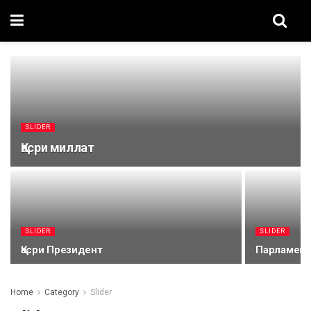
SLIDER
Қасри миллат
SLIDER
SLIDER
Қасри Президент
Парламент
Home
Category
Slider