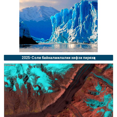
2025-Соли байналмилалии хифзи пиряхҳо