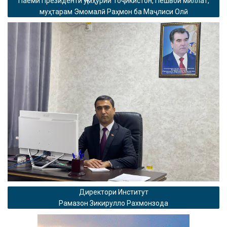
Паёми Президенти Ҷумҳурии Тоҷикистон, Пешвои миллат,
муҳтарам Эмомалӣ Раҳмон ба Маҷлиси Олӣ
Директори Институт
Рамазон Зикирулло Рахмонзода