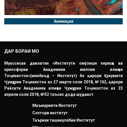
Анимация
ДАР БОРАИ МО
Муассисаи давлатии «Институти омӯзиши пиряхҳо ва
криосфераи Академияи миллии илмҳои
Тоҷикистон»(минбаъд – Институт) бо қарори Ҳукумати
Ҷумҳурии Тоҷикистон аз 27 марти соли 2018, №162, қарори
Раёсати Академияи илмҳои Ҷумҳурии Тоҷикистон аз 23
апрели соли 2018, №52 таъсис дода шудааст
Маъмурияти Институт
Сохтори институт
Таърихи ташакулёбии Институт