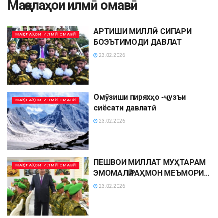
Мақолаҳои илмӣ омавӣ
АРТИШИ МИЛЛӢ – СИПАРИ
МАҚОЛАҲОИ ИЛМӢ ОМАВӢ
БОЭЪТИМОДИ ДАВЛАТ
23.02.2026
Омӯзиши пиряхҳо -ҷузъи
МАҚОЛАҲОИ ИЛМӢ ОМАВӢ
сиёсати давлатӣ
23.02.2026
ПЕШВОИ МИЛЛАТ МУҲТАРАМ
МАҚОЛАҲОИ ИЛМӢ ОМАВӢ
ЭМОМАЛӢ РАҲМОН МЕЪМОРИ
АРТИШИ МИЛЛӢ ВА КАФИЛИ
23.02.2026
АМНИЯТИ ДАВЛАТ