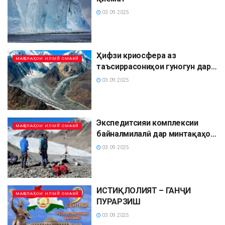
03.09.2025
Ҳифзи криосфера аз
МАҚОЛАҲОИ ИЛМӢ ОМАВӢ
таъсиррасониҳои гуногун дар
шароити тағйирёбии иқлим.
03.09.2025
Экспедитсияи комплексии
МАҚОЛАҲОИ ИЛМӢ ОМАВӢ
байналмилалӣ дар минтақаҳои
Помири Марказӣ ва Шарқӣ.
03.09.2025
ИСТИҚЛОЛИЯТ – ГАНҶИ
МАҚОЛАҲОИ ИЛМӢ ОМАВӢ
ПУРАРЗИШ
03.09.2025