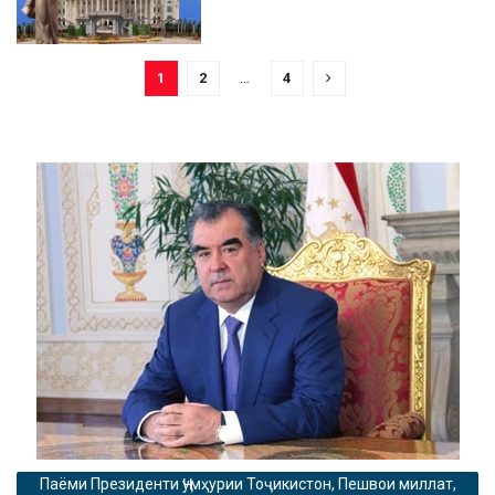
1
2
…
4
Паёми Президенти Ҷумҳурии Тоҷикистон, Пешвои миллат,