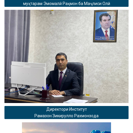
муҳтарам Эмомалӣ Раҳмон ба Маҷлиси Олӣ
Директори Институт
Рамазон Зикирулло Рахмонзода