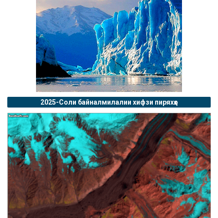
2025-Соли байналмилалии хифзи пиряхҳо