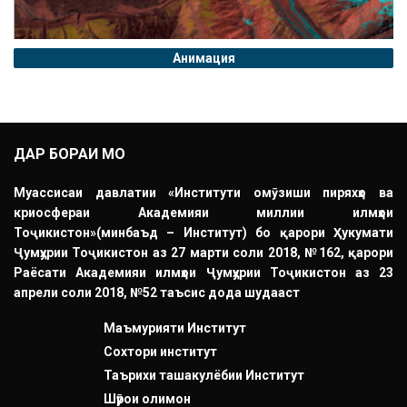
Анимация
ДАР БОРАИ МО
Муассисаи давлатии «Институти омӯзиши пиряхҳо ва
криосфераи Академияи миллии илмҳои
Тоҷикистон»(минбаъд – Институт) бо қарори Ҳукумати
Ҷумҳурии Тоҷикистон аз 27 марти соли 2018, №162, қарори
Раёсати Академияи илмҳои Ҷумҳурии Тоҷикистон аз 23
апрели соли 2018, №52 таъсис дода шудааст
Маъмурияти Институт
Сохтори институт
Таърихи ташакулёбии Институт
Шӯрои олимон