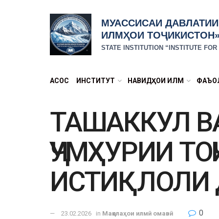
МУАССИСАИ ДАВЛАТИИ
ИЛМҲОИ ТОҶИКИСТОН
STATE INSTITUTION “INSTITUTE FO
АСОСӢ
ИНСТИТУТ
НАВИДҲОИ ИЛМӢ
ФАЪО
ТАШАККУЛ В
ҶУМҲУРИИ ТО
ИСТИҚЛОЛИ 
0
23.02.2026
in
Мақолаҳои илмӣ омавӣ