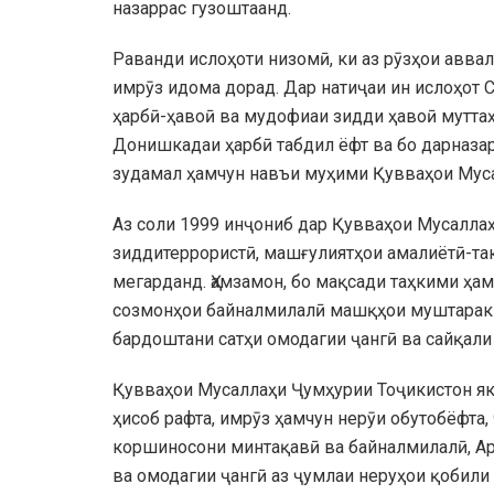
назаррас гузоштаанд.
Раванди ислоҳоти низомӣ, ки аз рӯзҳои аввал
имрӯз идома дорад. Дар натиҷаи ин ислоҳот С
ҳарбӣ-ҳавоӣ ва мудофиаи зидди ҳавоӣ мутта
Донишкадаи ҳарбӣ табдил ёфт ва бо дарназ
зудамал ҳамчун навъи муҳими Қувваҳои Муса
Аз соли 1999 инҷониб дар Қувваҳои Мусалла
зиддитеррористӣ, машғулиятҳои амалиётӣ-та
мегарданд. Ҳамзамон, бо мақсади таҳкими ҳа
созмонҳои байналмилалӣ машқҳои муштараки
бардоштани сатҳи омодагии ҷангӣ ва сайқали
Қувваҳои Мусаллаҳи Ҷумҳурии Тоҷикистон як
ҳисоб рафта, имрӯз ҳамчун нерӯи обутобёфта
коршиносони минтақавӣ ва байналмилалӣ, Ар
ва омодагии ҷангӣ аз ҷумлаи неруҳои қобили