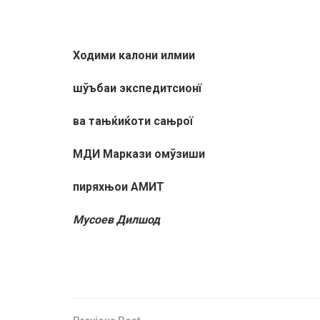
Ходими калони илмии
шўъбаи экспедитсионї
ва тањќиќоти сањрої
МДИ Маркази омўзиши
пиряхњои АМИТ
Мусоев Дилшод