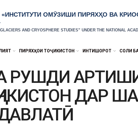
 «ИНСТИТУТИ ОМӮЗИШИ ПИРЯХҲО ВА КРИ
»
R GLACIERS AND CRYOSPHERE STUDIES” UNDER THE NATIONAL ACAD
ЛИЯТ
ПИРЯХҲОИ ТОҶИКИСТОН
ИНТИШОРОТ
СОЛИ Б
А РУШДИ АРТИШ
ҶИКИСТОН ДАР Ш
ДАВЛАТӢ