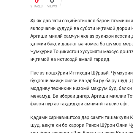
0
0
SHARES
VIEWS
Ҳар як давлати соҳибистиқлол барои таъмини 
якпорчагии ҳудудӣ ва суботи иҷтимоӣ дорои 
Артиши миллӣ ҳамчун яке аз рукнҳои асосии
ҳатмии бақои давлат ва ҷомеа ба шумор мера
Ҷумҳурии Тоҷикистон хусусияти махсус дошта
иҷтимоӣ ва иқтисодӣ амалӣ гардид.
Пас аз пошхӯрии Иттиҳоди Шӯравӣ, Ҷумҳурии
буҳрони амиқи сиёсӣ ва ҳарбӣ рӯ ба рӯ шуд. 
моддиву техникии низомӣ маҳрум буд, балки
менамуд. Ба ибораи дигар, Артиши миллии То
фазои пур аз таҳдидҳои амниятӣ таъсис ёфт.
Қадами сарнавиштсоз дар самти ташаккули Қ
шуд, вақте ки бо қарори Раиси Шӯрои Олии 
меъёрии ҳуқуқии «Дар бораи таъсиси Қувваҳ