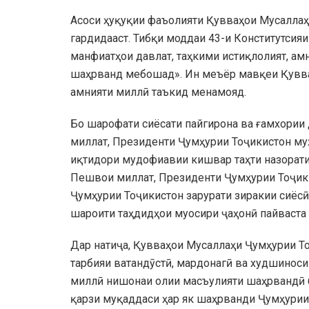
Асоси ҳуқуқии фаъолияти Қувваҳои Мусаллаҳ
гардидааст. Тибқи моддаи 43-и Конститутсияи
манфиатҳои давлат, таҳкими истиқлолият, а
шаҳрванд мебошад». Ин меъёр мавқеи Қувва
амнияти миллӣ таъкид менамояд.
Бо шарофати сиёсати пайгирона ва ғамхории
миллат, Президенти Ҷумҳурии Тоҷикистон м
иқтидори мудофиавии кишвар таҳти назорати
Пешвои миллат, Президенти Ҷумҳурии Тоҷик
Ҷумҳурии Тоҷикистон зарурати зиракии сиёсӣ
шароити таҳдидҳои муосири ҷаҳонӣ пайваста
Дар натиҷа, Қувваҳои Мусаллаҳи Ҷумҳурии То
тарбияи ватандӯстӣ, мардонагӣ ва худшиноси
миллӣ нишонаи олии масъулияти шаҳрвандӣ бу
қарзи муқаддаси ҳар як шаҳрванди Ҷумҳурии