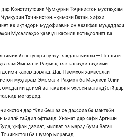
 дар Конститутсияи Ҷумҳурии Тоҷикистон мустаҳкам
 Ҷумҳурии Тоҷикистон, «ҳимояи Ватан, ҳифзи
мният ва иқтидори мудофиавии он вазифаи муқаддаси
ҳои Мусаллаҳро ҳамчун кафили истиқлолият ва
 доимии Асосгузори сулҳу ваҳдати миллӣ — Пешвои
уҳтарам Эмомалӣ Раҳмон, масъалаҳои таҳкими
 доимӣ қарор доранд. Дар Паёмҳои ҳамасолаи
истон муҳтарам Эмомалӣ Раҳмон ба Маҷлиси Олии
, омодагии доимӣ ва тақвияти эҳсоси ватандӯстӣ дар
 таъкид мегардад.
ҷикистон дар тӯли беш аз се даҳсола ба мактаби
и миллӣ табдил ёфтаанд. Хизмат дар сафи Артиши
да, ҳифзи давлат, миллат ва марзу буми Ватан
 Тоҷикистон ба шумор меравад.