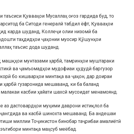
и таъсиси Қувваҳои Мусаллаҳ оғоз гардида буд, то
арситод ба Ситоди генералӣ табдил ёфт, Қувваҳои
ҳид карда шуданд, Коллеҷи олии низомӣ ба
ардошти таҳдидҳои ҷаҳонии муосир Қӯшунҳои
ллаҳ таъсис дода шуданд.
ҳ машқҳои мунтазами ҳарбӣ, тамринҳои муштараки
ктикӣ ва ҷамъомадҳои мудофиаи ҳудудӣ баргузор
мкорӣ бо кишварҳои минтақа ва ҷаҳон, дар доираи
 ҳарбӣ гузаронида мешаванд, ки ба баланд
 малакаи касбии ҳайати шахсӣ мусоидат менамоянд.
е аз дастовардҳои муҳими даврони истиқлол ба
, ҷангдида ва касбӣ шинохта мешаванд. Ба андешаи
тиши миллии Тоҷикистон бинобар таҷрибаи амалиётӣ
 эътибори минтақа маҳсуб меёбад.