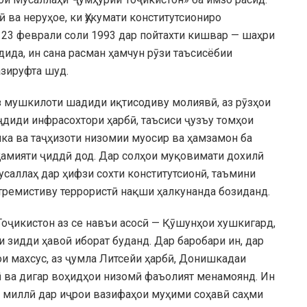
 ва неруҳое, ки Ҳукумати конститутсиониро
 23 феврали соли 1993 дар пойтахти кишвар — шаҳри
дида, ин сана расман ҳамчун рӯзи таъсисёбии
зируфта шуд.
аз мушкилоти шадиди иқтисодиву молиявӣ, аз рӯзҳои
ҷдиди инфрасохтори ҳарбӣ, таъсиси ҷузъу томҳои
ка ва таҷҳизоти низомии муосир ва ҳамзамон ба
ҳамияти ҷиддӣ дод. Дар солҳои муқовимати дохилӣ
саллаҳ дар ҳифзи сохти конститутсионӣ, таъмини
стремистиву террористӣ нақши ҳалкунанда бозиданд.
оҷикистон аз се навъи асосӣ — Қӯшунҳои хушкигард,
зидди ҳавоӣ иборат буданд. Дар баробари ин, дар
ои махсус, аз ҷумла Литсейи ҳарбӣ, Донишкадаи
ӣ ва дигар воҳидҳои низомӣ фаъолият менамоянд. Ин
и миллӣ дар иҷрои вазифаҳои муҳими соҳавӣ саҳми