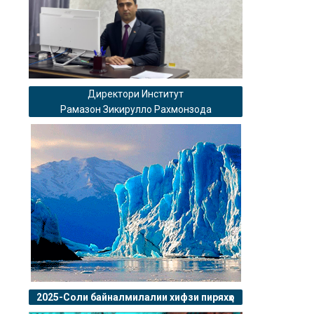
Директори Институт
Рамазон Зикирулло Рахмонзода
2025-Соли байналмилалии хифзи пиряхҳо