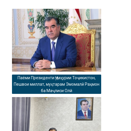
Паёми Президенти Ҷумҳурии Тоҷикистон,
Пешвои миллат, муҳтарам Эмомалӣ Раҳмон
ба Маҷлиси Олӣ