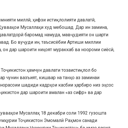
амнияти миллӣ, ҳифзи истиқлолияти давлатӣ,
Қувваҳои Мусаллаҳи худ мебошад. Дар ин замина,
 давлатдорӣ баромад намуда, мавҷудияти он шарти
вад. Бо вуҷуди ин, таъсисёбии Артиши миллии
, он дар шароити ниҳоят мураккаб ва ноороми сиёсӣ,
 Тоҷикистон ҳамчун давлати тозаистиқлол бо
Дар чунин вазъият, кишвар на танҳо аз заминаи
 норасоии шадиди кадрҳои касбии ҳарбиро низ эҳсос
ҷикистон дар шароити амалан «аз сифр» ва дар
увваҳои Мусаллаҳ 18 декабри соли 1992 гузошта
Ҷумҳурии Тоҷикистон Эмомалӣ Раҳмон санади
ои Мусаллаҳи Ҷумҳурии Тоҷикистон» ба имзо расид.