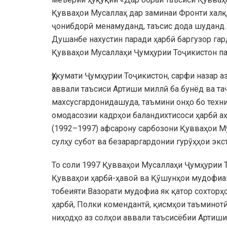
Қувваҳои Мусаллаҳ дар заминаи Фронти халқӣ
ҷонибдорӣ менамуданд, таъсис дода шуданд.
Душанбе нахустин паради ҳарбӣ баргузор гар
Қувваҳои Мусаллаҳи Ҷумҳурии Тоҷикистон па
Ҳукумати Ҷумҳурии Тоҷикистон, сарфи назар 
аввали таъсиси Артиши миллӣ ба бунёд ва та
махсусгардонидашуда, таъмини онҳо бо техни
омодасозии кадрҳои баландихтисоси ҳарбӣ а
(1992–1997) афсарону сарбозони Қувваҳои Му
сулҳу субот ва безараргардонии гурӯҳҳои эк
То соли 1997 Қувваҳои Мусаллаҳи Ҷумҳурии Т
Қувваҳои ҳарбӣ-ҳавоӣ ва Қӯшунҳои мудофиаи 
тобеияти Вазорати мудофиа як қатор сохторҳ
ҳарбӣ, Полки комендантӣ, қисмҳои таъминот
ниҳодҳо аз солҳои аввали таъсисёбии Артиш