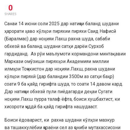
0
SHARES
Cанаи 14 июни соли 2025 дар натиҷаи баланд шудани
ҳарорати ҳаво кӯлҳои пиряхии пиряхи Саид Нафисӣ
(Баралмас) дар ноҳияи Лахш рахна шуда, сабаби
обхезӣ ва баланд шудани сатҳи дарёи Сурхоб
гардиданд. Аз рӯи маълумоти кормандони минтақавии
Маркази омӯзиши пиряхҳои Академияи миллии
илмҳои Тоҷикистон дар ноҳияи Лахш, рахна шудани
кӯлҳои пиряхӣ (дар баландии 3500м аз сатҳи баҳр)
соати 9 ба қайд гирифта шуда, то соати 14 давом кард.
Дар натиҷаи обхезӣ пули пиёдагарди деҳаи Сугати
ноҳияи Лахш пурра талаф ёфта, боиси хушбахтист, ки
хисороти ҷиддӣ ба қайд гирифта нашудааст.
Боиси ёдоварист, ки рахна шудани кӯлҳои мазкур
ва ташаккулёбии ҷараёни сел аз ҷониби мутахассисони