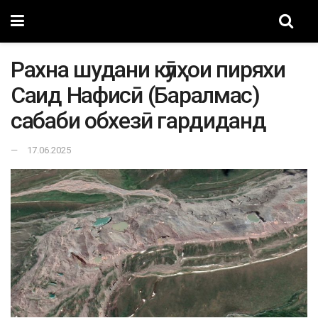
Рахна шудани кӯлҳои пиряхи
Саид Нафисӣ (Баралмас)
сабаби обхезӣ гардиданд
17.06.2025