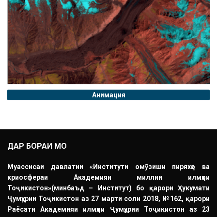
Анимация
ДАР БОРАИ МО
Муассисаи давлатии «Институти омӯзиши пиряхҳо ва
криосфераи Академияи миллии илмҳои
Тоҷикистон»(минбаъд – Институт) бо қарори Ҳукумати
Ҷумҳурии Тоҷикистон аз 27 марти соли 2018, №162, қарори
Раёсати Академияи илмҳои Ҷумҳурии Тоҷикистон аз 23