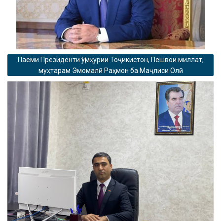
Паёми Президенти Ҷумҳурии Тоҷикистон, Пешвои миллат,
муҳтарам Эмомалӣ Раҳмон ба Маҷлиси Олӣ