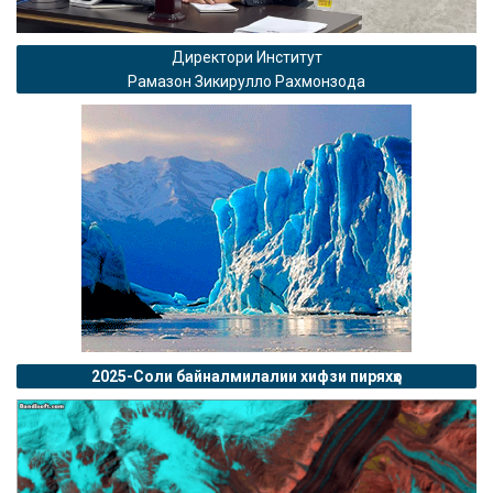
Директори Институт
Рамазон Зикирулло Рахмонзода
2025-Соли байналмилалии хифзи пиряхҳо