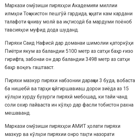
Маркази омӯзиши пиряхҳои Академияи миллии
илмҳои Тоҷикистон пешгӯӣ гардида, ҷиҳати кам кардани
талафоти ҷониву молӣ ва иқтисодӣ ба мардуми поёноб
тавсияҳои муфид дода шуданд.
Пиряхи Саид Нафисӣ дар доманаи шимолии қаторкӯҳи
Пиётри якум аз баландии 5100 метр аз сатҳи баҳр ғизо
гирифта, забонаи он дар баландии 3498 метр аз сатҳи
баҳр воқеъ гаштааст.
Пиряхи мазкур пиряхи набзонии дараҷаи 3 буда, вобаста
ба нишебӣ ва тарҳи ҷойгиршавиаш дорои зиёда аз 15
кӯлҳои хурду бузурги пиряхӣ мебошад, ки тайи чанд
соли охир пайваста ин кӯлҳо дар фасли тобистон рахна
мешаванд.
Маркази омӯзиши пиряхҳои АМИТ ҳолати пиряхи
мазкур ва кӯлҳои пиряхии онро таҳти назорати