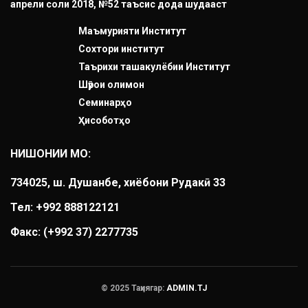
апрели соли 2018, №52 таъсис дода шудааст
Маъмурияти Институт
Сохтори институт
Таърихи ташакулёбии Институт
Шӯрои олимон
Семинарҳо
Ҳисоботҳо
НИШОНИИ МО:
734025, ш. Душанбе, хиёбони Рудакӣ 33
Тел: +992 888122121
Факс:
(+992 37) 2277735
© 2025 Таҳиягар:
ADMIN.TJ