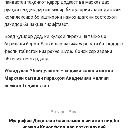
пайвастаи таҳқиқот қарор додааст ва марказ дар
рӯзҳои наздик дар ин масир баргузории экспедитсияи
комплексиро бо иштироки намояндагони сохторҳои
дахлдор ба нақша гирифтааст.
Бояд ҳушдор дод, ки кӯлҳои пиряхӣ на танҳо бо
боридани борон, балки дар натиҷаи ҳарорати баланд дар
фасли тобистон низ рахна шуда, боиси сар задани
обхезиҳо мегарданд.
Убайдулло Убайдуллоев – ходими калони илмии
Маркази ом
зиши
пирях
ҳ
ои
Ака
демияи миллии
илм
ҳ
ои
То
ҷ
и
кистон
Previous Post
Муарифии Даҳсолаи байналмилалии амал оид ба
илмҳои Криосфера дар сатҳи ҷаҳонӣ