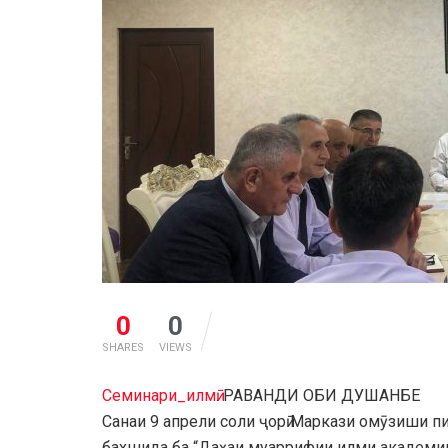
0
0
SHARES
VIEWS
Семинари_илмӣ
. РАВАНДИ ОБИ ДУШАНБЕ
Санаи 9 апрели соли ҷорӣ Маркази омӯзиши 
бахшида ба “Даҳаи муаррифии илми академии 