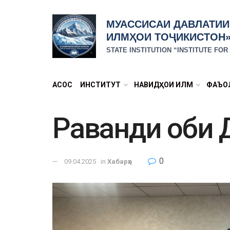
МУАССИСАИ ДАВЛАТИИ
ИЛМҲОИ ТОҶИКИСТОН
STATE INSTITUTION “INSTITUTE FO
АСОСӢ
ИНСТИТУТ
НАВИДҲОИ ИЛМӢ
ФАЪО
Раванди оби 
0
09.04.2025
in
Хабарҳо