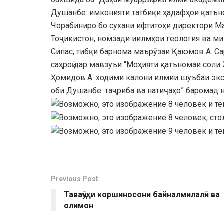
Душанбе: имконияти татбиқи ҳадафҳои қатъно
Чорабиниро бо сухани ифтитоҳи директори 
Тоҷикистон, номзади иилмҳои геология ва ми
Сипас, тибқи барнома маърӯзаи Қаюмов А. Са
саҳроӣ дар мавзуъи “Моҳияти қатъномаи соли
Ҳомидов А. ходими калони илмии шуъбаи эксп
оби Душанбе: таҷриба ва натиҷаҳо” баромад 
Previous Post
Таваҷҷӯҳи коршиносони байналмилалӣ ва
олимон