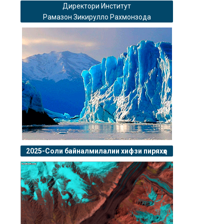
Директори Институт
Рамазон Зикирулло Рахмонзода
2025-Соли байналмилалии хифзи пиряхҳо