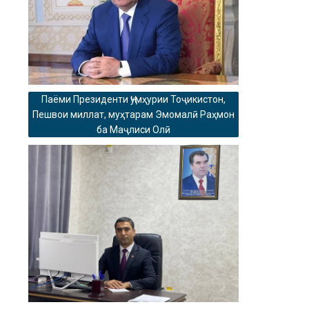
Паёми Президенти Ҷумҳурии Тоҷикистон,
Пешвои миллат, муҳтарам Эмомалӣ Раҳмон
ба Маҷлиси Олӣ