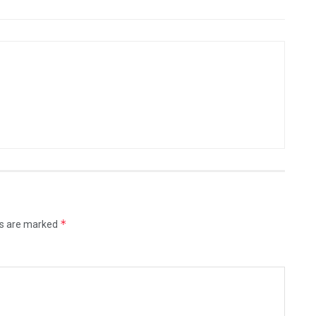
*
ds are marked