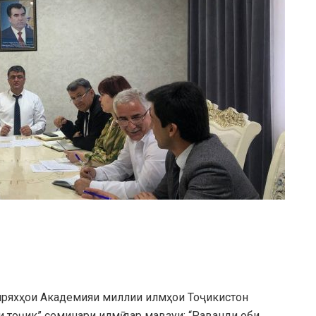
пиряхҳои Академияи миллии илмҳои Тоҷикистон
тоҷик” семинари илмӣ дар мавзуи: “Раванди оби