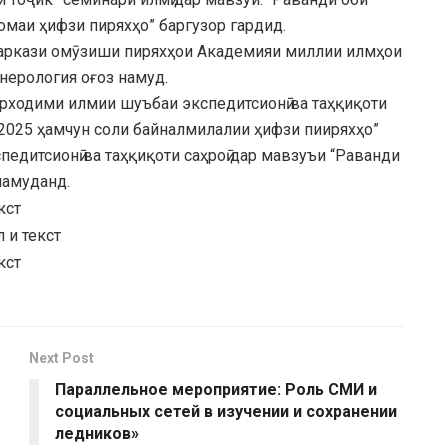
маи ҳифзи пиряхҳо” баргузор гардид.
Маркази омӯзиши пиряхҳои Академияи миллии илмҳои
нерология оғоз намуд.
рходими илмии шуъбаи экспедитсионӣ ва таҳқиқоти
 2025 ҳамчун соли байналмилалии ҳифзи пииряхҳо”
едитсионӣ ва таҳқиқоти саҳроӣ дар мавзуъи “Раванди
намуданд.
Next Post
Параллельное мероприятие: Роль СМИ и
социальных сетей в изучении и сохранении
ледников»