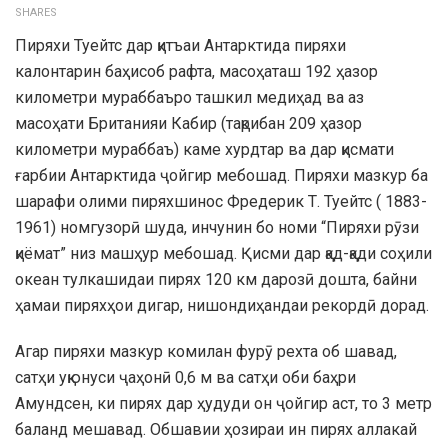
SHARES
Пиряхи Туейтс дар қитъаи Антарктида пиряхи
калонтарин баҳисоб рафта, масоҳаташ 192 ҳазор
километри мураббаъро ташкил медиҳад ва аз
масоҳати Британияи Кабир (тақрибан 209 ҳазор
километри мураббаъ) каме хурдтар ва дар қисмати
ғарбии Антарктида ҷойгир мебошад. Пиряхи мазкур ба
шарафи олими пиряхшинос Фредерик Т. Туейтс ( 1883-
1961) номгузорӣ шуда, инчунин бо номи “Пиряхи рӯзи
қиёмат” низ машҳур мебошад. Қисми дар қад-қади соҳили
океан тулкашидаи пирях 120 км дарозӣ дошта, байни
ҳамаи пиряхҳои дигар, нишондиҳандаи рекордӣ дорад.
Агар пиряхи мазкур комилан фурӯ рехта об шавад,
сатҳи уқюнуси ҷаҳонӣ 0,6 м ва сатҳи оби баҳри
Амундсен, ки пирях дар ҳудуди он ҷойгир аст, то 3 метр
баланд мешавад. Обшавии ҳозираи ин пирях аллакай