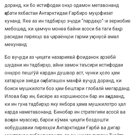
доранд, ки бо истифодаи онҳо одамон метавонанд
қабати яхбастаи Антарктидаи Ғарбиро муҳофизат
кунанд. Яке аз ин тадбирҳо эҷоди “пардаҳо”-и зериобие
мебошад, ки ҳамчун монеа байни асоси ба таги баҳр
расидаи пиряхҳо ва ҷараёнҳои гарми уқюнусӣ амал
мекунанд.
Бо вуҷуди аз ҷиҳати назариявӣ фоиданок арзёбӣ
шудани ин тадбирҳо, айни замон таъсири истифодаи
онҳоро пешгӯӣ кардан душвор аст, чунки ҳоло ҳам
хатарҳои зиёди оқибаташон манфӣ вуҷуд доранд, ки
боиси мушкилоти боз ҳам бештари глобалӣ мегарданд.
Илова бар ин, бисёре аз коршиносон бар ин ақидаанд,
ки ин гуна тадбирҳо яку якбора ҳама мушкилотро ҳал
карда наметавонанд. Бинобар ин стратегияи асосӣ ва
воқеан муассир, барои кӯмак ҷиҳати боздошти
нобудшавии пиряхҳои Антарктидаи Ғарбӣ ва дигар