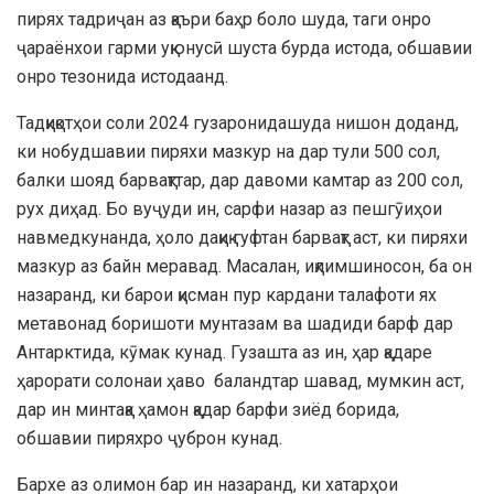
пирях тадриҷан аз қаъри баҳр боло шуда, таги онро
ҷараёнхои гарми уқюнусӣ шуста бурда истода, обшавии
онро тезонида истодаанд.
Тадқиқотҳои соли 2024 гузаронидашуда нишон доданд,
ки нобудшавии пиряхи мазкур на дар тули 500 сол,
балки шояд барвақттар, дар давоми камтар аз 200 сол,
рух диҳад. Бо вуҷуди ин, сарфи назар аз пешгӯиҳои
навмедкунанда, ҳоло дақиқ гуфтан барвақт аст, ки пиряхи
мазкур аз байн меравад. Масалан, иқлимшиносон, ба он
назаранд, ки барои қисман пур кардани талафоти ях
метавонад боришоти мунтазам ва шадиди барф дар
Антарктида, кӯмак кунад. Гузашта аз ин, ҳар қадаре
ҳарорати солонаи ҳаво баландтар шавад, мумкин аст,
дар ин минтақа ҳамон қадар барфи зиёд борида,
обшавии пиряхро ҷуброн кунад.
Бархе аз олимон бар ин назаранд, ки хатарҳои