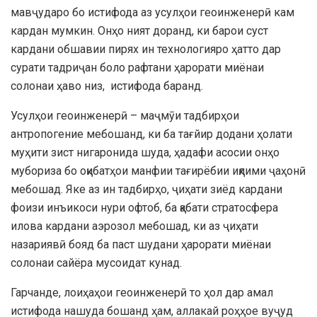
мавҷударо бо истифода аз усулҳои геоинженерӣ кам
кардан мумкин. Онҳо ният доранд, ки барои суст
кардани обшавии пирях ин технологияро ҳатто дар
сурати тадриҷан боло рафтани ҳарорати миёнаи
солонаи ҳаво низ, истифода баранд.
Усулҳои геоинженерӣ – маҷмӯи тадбирҳои
антропогение мебошанд, ки ба тағйир додани ҳолати
муҳити зист нигаронида шуда, ҳадафи асосии онҳо
мубориза бо оқибатҳои манфии тағирёбии иқлими ҷаҳонӣ
мебошад. Яке аз ин тадбирҳо, ҷиҳати зиёд кардани
фоизи инъикоси нури офтоб, ба қабати стратосфера
илова кардани аэрозол мебошад, ки аз ҷиҳати
назариявӣ бояд ба паст шудани ҳарорати миёнаи
солонаи сайёра мусоидат кунад.
Гарчанде, лоиҳаҳои геоинженерӣ то ҳол дар амал
истифода нашуда бошанд ҳам, аллакай роҳҳое вуҷуд