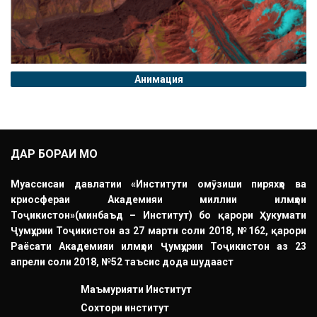
Анимация
ДАР БОРАИ МО
Муассисаи давлатии «Институти омӯзиши пиряхҳо ва
криосфераи Академияи миллии илмҳои
Тоҷикистон»(минбаъд – Институт) бо қарори Ҳукумати
Ҷумҳурии Тоҷикистон аз 27 марти соли 2018, №162, қарори
Раёсати Академияи илмҳои Ҷумҳурии Тоҷикистон аз 23
апрели соли 2018, №52 таъсис дода шудааст
Маъмурияти Институт
Сохтори институт