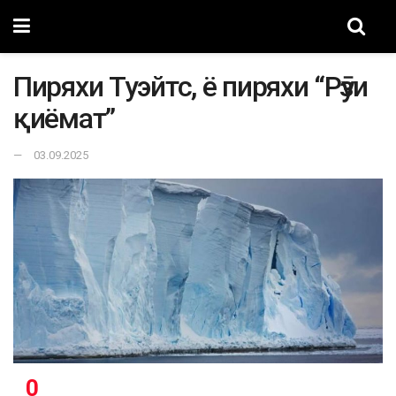
Пиряхи Туэйтс, ё пиряхи “Рӯзи
қиёмат”
03.09.2025
0