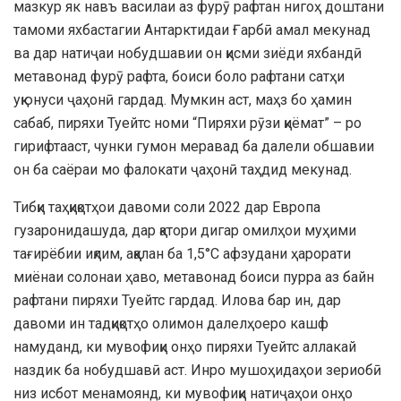
мазкур як навъ василаи аз фурӯ рафтан нигоҳ доштани
тамоми яхбастагии Антарктидаи Ғарбӣ амал мекунад
ва дар натиҷаи нобудшавии он қисми зиёди яхбандӣ
метавонад фурӯ рафта, боиси боло рафтани сатҳи
уқюнуси ҷаҳонӣ гардад. Мумкин аст, маҳз бо ҳамин
сабаб, пиряхи Туейтс номи “Пиряхи рӯзи қиёмат” – ро
гирифтааст, чунки гумон меравад ба далели обшавии
он ба саёраи мо фалокати ҷаҳонӣ таҳдид мекунад.
Тибқи таҳқиқотҳои давоми соли 2022 дар Европа
гузаронидашуда, дар қатори дигар омилҳои муҳими
тағирёбии иқлим, аққалан ба 1,5°C афзудани ҳарорати
миёнаи солонаи ҳаво, метавонад боиси пурра аз байн
рафтани пиряхи Туейтс гардад. Илова бар ин, дар
давоми ин тадқиқотҳо олимон далелҳоеро кашф
намуданд, ки мувофиқи онҳо пиряхи Туейтс аллакай
наздик ба нобудшавӣ аст. Инро мушоҳидаҳои зериобӣ
низ исбот менамоянд, ки мувофиқи натиҷаҳои онҳо