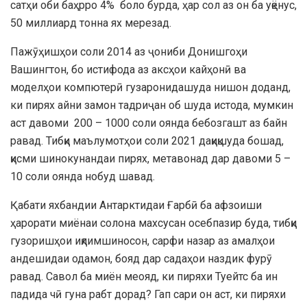
сатҳи оби баҳрро 4% боло бурда, ҳар сол аз он ба уқёнус,
50 миллиард тонна ях мерезад.
Пажӯҳишҳои соли 2014 аз ҷониби Донишгоҳи
Вашингтон, бо истифода аз аксҳои кайҳонӣ ва
моделҳои компютерӣ гузаронидашуда нишон доданд,
ки пирях айни замон тадриҷан об шуда истода, мумкин
аст давоми 200 – 1000 соли оянда бебозгашт аз байн
равад. Тибқи маълумотҳои соли 2021 дақиқшуда бошад,
қисми шинокунандаи пирях, метавонад дар давоми 5 –
10 соли оянда нобуд шавад.
Қабати яхбандии Антарктидаи Ғарбӣ ба афзоиши
ҳарорати миёнаи солона махсусан осебпазир буда, тибқи
гузоришҳои иқлимшиносон, сарфи назар аз амалҳои
андешидаи одамон, бояд дар садаҳои наздик фурӯ
равад. Савол ба миён меояд, ки пиряхи Туейтс ба ин
падида чӣ гуна рабт дорад? Гап сари он аст, ки пиряхи