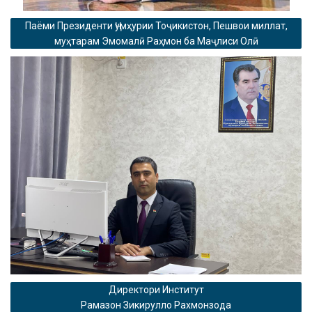
Паёми Президенти Ҷумҳурии Тоҷикистон, Пешвои миллат,
муҳтарам Эмомалӣ Раҳмон ба Маҷлиси Олӣ
Директори Институт
Рамазон Зикирулло Рахмонзода