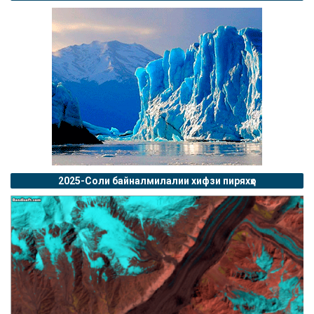
2025-Соли байналмилалии хифзи пиряхҳо