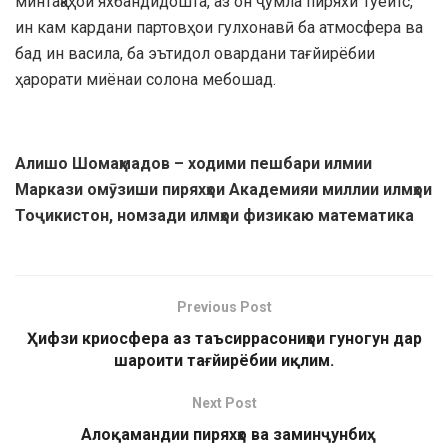
минтақаҳои яхбандидошта, аз он ҷумла пиряхи Туейтс,
ин кам кардани партовҳои гулхонавӣ ба атмосфера ва
бад ин васила, ба эътидол овардани тағйирёбии
ҳарорати миёнаи солона мебошад.
Алишо Шомаҳмадов – ходими пешбари илмии
Маркази омӯзиши пиряхҳои Академияи миллии илмҳои
Тоҷикистон, номзади илмҳои физикаю математика
Previous Post
Ҳифзи криосфера аз таъсиррасониҳои гуногун дар
шароити тағйирёбии иқлим.
Next Post
Алоқамандии пиряхҳо ва заминҷунбиҳ