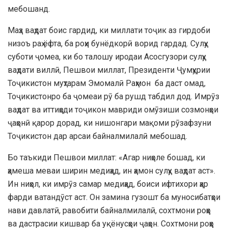
мебошанд.
Маҳз ваҳдат боис гардид, ки миллати тоҷик аз гирдоби
низоъ раҳ ёфта, ба роҳи бунёдкорӣ ворид гардад. Сулҳу
суботи ҷомеа, ки бо талошу иродаи Асосгузори сулҳу
ваҳдати виллӣ, Пешвои миллат, Президенти Ҷумҳурии
Тоҷикистон муҳтарам Эмомалӣ Раҳмон ба даст омад,
Тоҷикистонро ба ҷомеаи рӯ ба рушд табдил дод. Имрӯз
ваҳдат ва иттиҳоди тоҷикон мавриди омӯзиши созмонҳои
ҷаҳонӣ қарор дорад, ки нишонгари мақоми рӯзафзуни
Тоҷикистон дар арсаи байналмилалӣ мебошад.
Бо таъкиди Пешвои миллат: «Агар ниҳоле бошад, ки
ҳамеша меваи ширин медиҳад, ин ҳамон сулҳу ваҳдат аст».
Ин ниҳол, ки имрӯз самар медиҳад, боиси ифтихори ҳар
фарди ватандӯст аст. Он замина гузошт ба муносибатҳои
нави давлатӣ, равобити байналмилалӣ, сохтмони роҳҳо
ва дастрасии кишвар ба уқёнусҳои ҷаҳон. Сохтмони роҳҳо