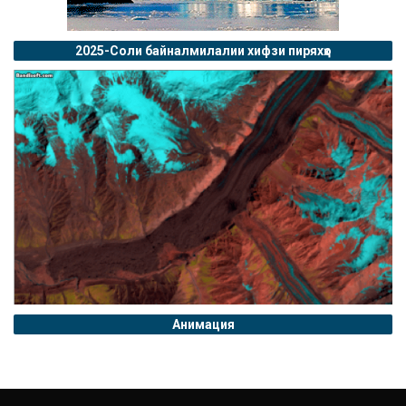
2025-Соли байналмилалии хифзи пиряхҳо
Анимация