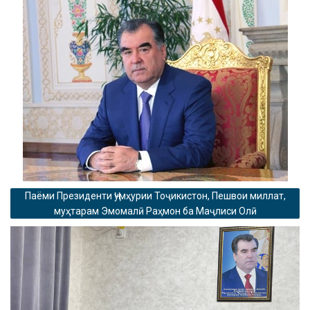
Паёми Президенти Ҷумҳурии Тоҷикистон, Пешвои миллат,
муҳтарам Эмомалӣ Раҳмон ба Маҷлиси Олӣ