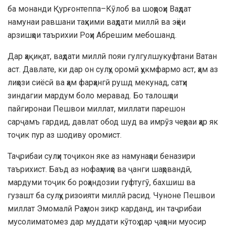
ба монанди Қурғонтеппа–Кӯлоб ва шоҳроҳи Ваҳдат
намунаи равшани таҳкими ваҳдати миллӣ ва эҳёи
арзишҳои таърихии Роҳи Абрешим мебошанд.
Дар ҳақиқат, ваҳдати миллӣ пояи гулгулшукуфтани Ватан
аст. Давлате, ки дар он сулҳу оромӣ ҳукмфармо аст, ҳам аз
лиҳози сиёсӣ ва ҳам фарҳангӣ рушд мекунад, сатҳи
зиндагии мардум боло меравад. Бо талошҳои
пайгиронаи Пешвои миллат, миллати парешон
сарҷамъ гардид, давлат обод шуд ва имрӯз чеҳраи ҳар як
тоҷик пур аз шодиву оромист.
Таҷрибаи сулҳи тоҷикон яке аз намунаҳои беназири
таърихист. Баъд аз нофаҳмиҳо ва ҷанги шаҳрвандӣ,
мардуми тоҷик бо роҳандозии гуфтугӯ, бахшиш ва
гузашт ба сулҳу ризоияти миллӣ расид. Чуноне Пешвои
миллат Эмомалӣ Раҳмон зикр карданд, ин таҷрибаи
мусолиматомез дар муддати кӯтоҳ дар ҷаҳони муосир