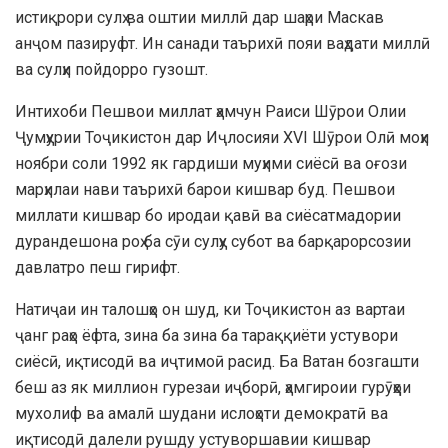
истиқрори сулҳ ва оштии миллӣ дар шаҳри Маскав
анҷом пазируфт. Ин санади таърихӣ пояи ваҳдати миллӣ
ва сулҳи пойдорро гузошт.
Интихоби Пешвои миллат ҳамчун Раиси Шӯрои Олии
Ҷумҳурии Тоҷикистон дар Иҷлосияи XVI Шӯрои Олӣ моҳи
ноябри соли 1992 як гардиши муҳими сиёсӣ ва оғози
марҳилаи нави таърихӣ барои кишвар буд. Пешвои
миллати кишвар бо иродаи қавӣ ва сиёсатмадории
дурандешона роҳ ба сӯи сулҳу субот ва барқарорсозии
давлатро пеш гирифт.
Натиҷаи ин талошҳо он шуд, ки Тоҷикистон аз вартаи
ҷанг раҳо ёфта, зина ба зина ба тараққиёти устувори
сиёсӣ, иқтисодӣ ва иҷтимоӣ расид. Ба Ватан бозгашти
беш аз як миллион гурезаи иҷборӣ, ҳамгироии гурӯҳҳои
мухолиф ва амалӣ шудани ислоҳоти демократӣ ва
иқтисодӣ далели рушду устуворшавии кишвар