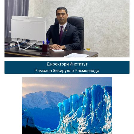
Директори Институт
Рамазон Зикирулло Рахмонзода