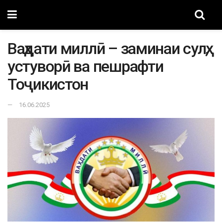
Ваҳдати миллӣ – заминаи сулҳ,
устуворӣ ва пешрафти
Тоҷикистон
16.06.2025