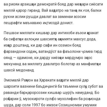
ва риояи арзишҳои демократӣ бояд дар меҳвари сиёсати
миллӣ қарор гиранд. Вай ваҳдатро на танҳо як ғоя, балки
рукни аслии рушди давлат ва заминаи асосии
пешрафти маънавию иқтисодӣ донист.
Пешвои миллати кишвар дар интихоби аъзои ҳаракат
ба сифатҳои ахлоқии шахсиятҳо аҳамияти махсус дода,
изҳор доштанд, ки дар сафи ин созмон бояд
фарзандони содиқ, ватандӯст ва фаъолони ҷомеа гирд
оянд — одамоне, ки дарду ниёзҳои мардумро эҳсос
мекунанд ва миллату давлатро болотар аз манфиатҳои
шахсӣ медонанд.
Эмомалӣ Раҳмон ва Ҳаракати ваҳдати миллӣ дар
шароити вазнини баъдиҷангӣ ба таъмини сулҳу субот ва
раванди барқарорсозии кишвар шурӯъ намуданд. Бо
роҳбарии ӯ, музокироти сулҳ бо мухолифин ба роҳ монда
шуда, дар соли 1997 бо имзои Созишномаи умумии