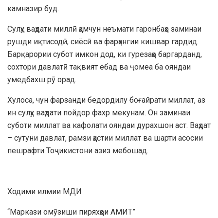
камназир буд.
Сулҳу ваҳдати миллӣ ҳамчун неъмати гаронбаҳо заминаи
рушди иқтисодӣ, сиёсӣ ва фарҳангии кишвар гардид.
Барқарории субот имкон дод, ки гурезаҳо баргарданд,
сохтори давлатӣ тақвият ёбад ва ҷомеа ба ояндаи
умедбахш рӯ орад.
Хулоса, чун фарзанди бедордилу боғайрати миллат, аз
ин сулҳу ваҳдати пойдор фахр мекунам. Он заминаи
суботи миллат ва кафолати ояндаи дурахшон аст. Ваҳдат
– сутуни давлат, рамзи ҳастии миллат ва шарти асосии
пешрафти Тоҷикистони азиз мебошад.
Ходими илмии МДИ
“Маркази омӯзиши пиряхҳои АМИТ”