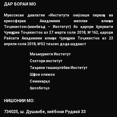
ДАР БОРАИ МО
Муассисаи давлатии «Институти омӯзиши пиряхҳо ва
криосфераи Академияи миллии илмҳои
Тоҷикистон»(минбаъд – Институт) бо қарори Ҳукумати
Ҷумҳурии Тоҷикистон аз 27 марти соли 2018, №162, қарори
Раёсати Академияи илмҳои Ҷумҳурии Тоҷикистон аз 23
апрели соли 2018, №52 таъсис дода шудааст
Маъмурияти Институт
Сохтори институт
Таърихи ташакулёбии Институт
Шӯрои олимон
Семинарҳо
Ҳисоботҳо
НИШОНИИ МО:
734025, ш. Душанбе, хиёбони Рудакӣ 33