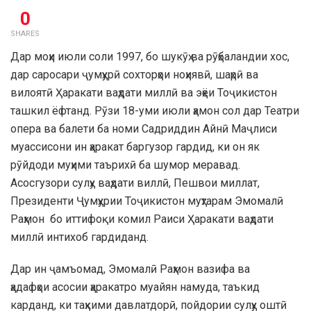
0
SHARES
Дар моҳи июли соли 1997, бо шукӯҳ ва рӯҳбаландии хос,
дар саросари ҷумҳурӣ сохторҳои ноҳиявӣ, шаҳрӣ ва
вилоятӣ Ҳаракати ваҳдати миллӣ ва эҳёи Тоҷикистон
ташкил ёфтанд. Рӯзи 18-уми июли ҳамон сол дар Театри
опера ва балети ба номи Садриддин Айнӣ Маҷлиси
муассисони ин ҳаракат баргузор гардид, ки он як
рӯйдоди муҳими таърихӣ ба шумор меравад.
Асосгузори сулҳу ваҳдати виллӣ, Пешвои миллат,
Президенти Ҷумҳурии Тоҷикистон муҳтарам Эмомалӣ
Раҳмон бо иттифоқи комил Раиси Ҳаракати ваҳдати
миллӣ интихоб гардиданд.
Дар ин ҷамъомад, Эмомалӣ Раҳмон вазифа ва
ҳадафҳои асосии ҳаракатро муайян намуда, таъкид
карданд, ки таҳкими давлатдорӣ, пойдории сулҳу оштӣ