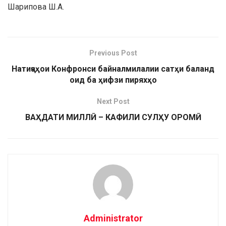
Шарипова Ш.А.
Previous Post
Натиҷаҳои Конфронси байналмилалии сатҳи баланд
оид ба ҳифзи пиряхҳо
Next Post
ВАҲДАТИ МИЛЛӢ – КАФИЛИ СУЛҲУ ОРОМӢ
Administrator