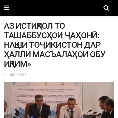
АЗ ИСТИҚЛОЛ ТО
ТАШАББУСҲОИ ҶАҲОНӢ:
НАҚШИ ТОҶИКИСТОН ДАР
ҲАЛЛИ МАСЪАЛАҲОИ ОБУ
ИҚЛИМ»
05.09.2025