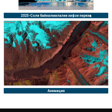
2025-Соли байналмилалии хифзи пиряхҳо
Анимация