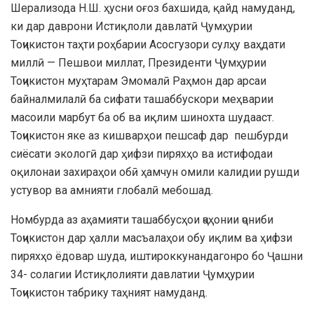
Шерализода Н.Ш. ҳусни оғоз бахшида, қайд намуданд,
ки дар даврони Истиқлоли давлатӣ Ҷумҳурии
Тоҷикистон таҳти роҳбарии Асосгузори сулҳу ваҳдати
миллӣ — Пешвои миллат, Президенти Ҷумҳурии
Тоҷикистон муҳтарам Эмомалӣ Раҳмон дар арсаи
байналмилалӣ ба сифати ташаббускори меҳварии
масоили марбут ба об ва иқлим шинохта шудааст.
Тоҷикистон яке аз кишварҳои пешсаф дар пешбурди
сиёсати экологӣ дар ҳифзи пиряхҳо ва истифодаи
оқилонаи захираҳои обӣ ҳамчун омили калидии рушди
устувор ва амнияти глобалӣ мебошад.
Номбурда аз аҳамияти ташаббусҳои ҷаҳонии ҷониби
Тоҷикистон дар ҳалли масъалаҳои обу иқлим ва ҳифзи
пиряхҳо ёдовар шуда, иштироккунандагонро бо Ҷашни
34- солагии Истиқлолияти давлатии Ҷумҳурии
Тоҷикистон табрику таҳният намуданд.