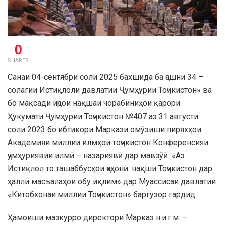
0
SHARES
Санаи 04-сентябри соли 2025 бахшида ба ҷашни 34 –
солагии Истиқлоли давлатии Ҷумҳурии Тоҷикистон» ва
бо мақсади иҷрои нақшаи чорабиниҳои қарори
Ҳукумати Ҷумҳурии Тоҷикистон №407 аз 31 августи
соли 2023 бо ибтикори Маркази омӯзиши пиряхҳои
Академияи миллии илмҳои тоҷикистон Конференсияи
ҷумҳуриявии илмӣ – назариявӣ дар мавзӯӣ «Аз
Истиқлол то ташаббусҳои ҷаҳонӣ: нақши Тоҷикистон дар
ҳалли масъалаҳои обу иқлим» дар Муассисаи давлатии
«Китобхонаи миллии Тоҷикистон» баргузор гардид.
Ҳамоиши мазкурро директори Марказ н.и.г.м. –