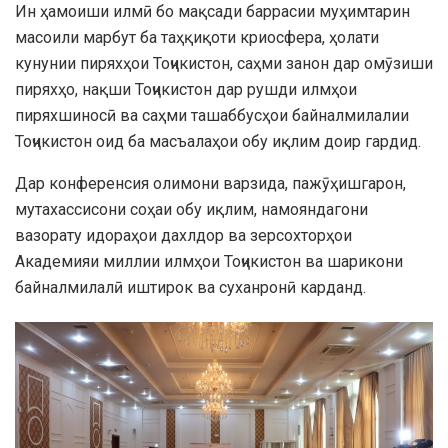
Ин ҳамоиши илмӣ бо мақсади баррасии муҳимтарин
масоили марбут ба таҳқиқоти криосфера, ҳолати
кунунии пиряхҳои Тоҷикистон, саҳми занон дар омӯзиши
пиряхҳо, нақши Тоҷикистон дар рушди илмҳои
пиряхшиносӣ ва саҳми ташаббусҳои байналмилалии
Тоҷикистон оид ба масъалаҳои обу иқлим доир гардид.
Дар конференсия олимони варзида, пажӯҳишгарон,
мутахассисони соҳаи обу иқлим, намояндагони
вазорату идораҳои дахлдор ва зерсохторҳои
Академияи миллии илмҳои Тоҷикистон ва шарикони
байналмилалӣ иштирок ва суханронӣ карданд.