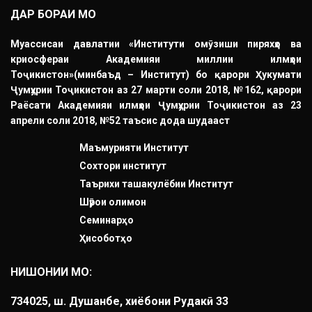
ДАР БОРАИ МО
Муассисаи давлатии «Институти омӯзиши пиряхҳо ва
криосфераи Академияи миллии илмҳои
Тоҷикистон»(минбаъд – Институт) бо қарори Ҳукумати
Ҷумҳурии Тоҷикистон аз 27 марти соли 2018, №162, қарори
Раёсати Академияи илмҳои Ҷумҳурии Тоҷикистон аз 23
апрели соли 2018, №52 таъсис дода шудааст
Маъмурияти Институт
Сохтори институт
Таърихи ташакулёбии Институт
Шӯрои олимон
Семинарҳо
Ҳисоботҳо
НИШОНИИ МО:
734025, ш. Душанбе, хиёбони Рудакӣ 33