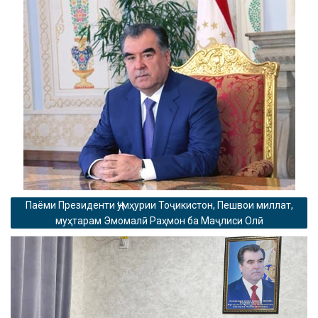
Паёми Президенти Ҷумҳурии Тоҷикистон, Пешвои миллат,
муҳтарам Эмомалӣ Раҳмон ба Маҷлиси Олӣ