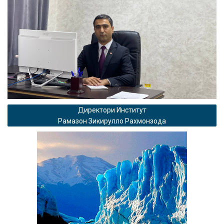
Директори Институт
Рамазон Зикирулло Рахмонзода