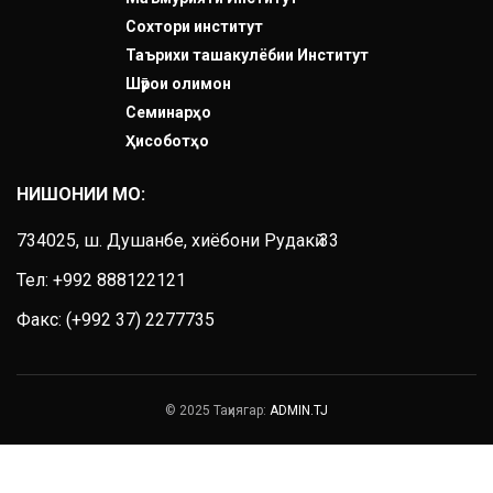
Сохтори институт
Таърихи ташакулёбии Институт
Шӯрои олимон
Семинарҳо
Ҳисоботҳо
НИШОНИИ МО:
734025, ш. Душанбе, хиёбони Рудакӣ 33
Тел: +992 888122121
Факс:
(+992 37) 2277735
© 2025 Таҳиягар:
ADMIN.TJ