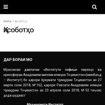
Home
Ҳисоботҳо
Ҳисоботҳо
ДАР БОРАИ МО
Муассисаи давлатии «Институти омӯзиши пиряхҳо ва
криосфераи Академияи миллии илмҳои Тоҷикистон»(минбаъд
– Институт) бо қарори Ҳукумати Ҷумҳурии Тоҷикистон аз 27
марти соли 2018, №162, қарори Раёсати Академияи илмҳои
Ҷумҳурии Тоҷикистон аз 23 апрели соли 2018, №52 таъсис
дода шудааст
Маъмурияти Институт