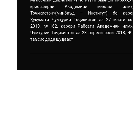
Муассисаи давлатии «Институти омӯзиши пиряхҳо 
криосфераи Академияи миллии илмҳ
Тоҷикистон»(минбаъд – Институт) бо қаро
Ҳукумати Ҷумҳурии Тоҷикистон аз 27 марти со
2018, №162, қарори Раёсати Академияи илмҳ
Ҷумҳурии Тоҷикистон аз 23 апрели соли 2018, №
таъсис дода шудааст