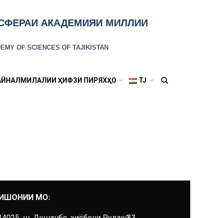
ОСФЕРАИ АКАДЕМИЯИ МИЛЛИИ
EMY OF SCIENCES OF TAJIKISTAN
АЙНАЛМИЛАЛИИ ҲИФЗИ ПИРЯХҲО
TJ
ИШОНИИ МО:
34025, ш. Душанбе, хиёбони Рудакӣ 33