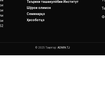
ва
Таърихи ташакулёбии Институт
ои
Шӯрои олимон
Т
ри
Семинарҳо
ли
Ф
Ҳисоботҳо
ои
52
© 2025 Таҳиягар:
ADMIN.TJ