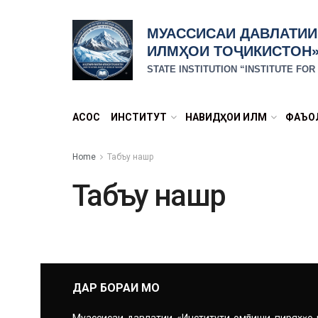
МУАССИСАИ ДАВЛАТИИ
ИЛМҲОИ ТОҶИКИСТОН
STATE INSTITUTION “INSTITUTE FO
АСОСӢ
ИНСТИТУТ
НАВИДҲОИ ИЛМӢ
ФАЪО
Home
Табъу нашр
Табъу нашр
ДАР БОРАИ МО