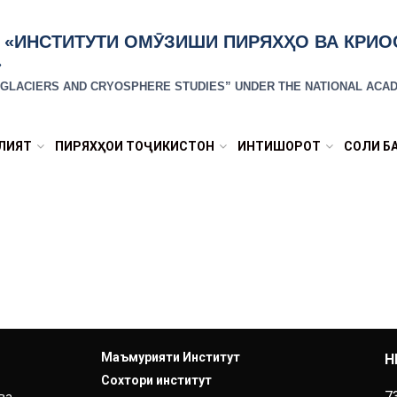
 «ИНСТИТУТИ ОМӮЗИШИ ПИРЯХҲО ВА КРИ
»
R GLACIERS AND CRYOSPHERE STUDIES” UNDER THE NATIONAL ACAD
ЛИЯТ
ПИРЯХҲОИ ТОҶИКИСТОН
ИНТИШОРОТ
СОЛИ Б
Маъмурияти Институт
Н
Сохтори институт
7